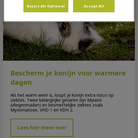
Reject All Optional
Accept All
Bescherm je konijn voor warmere
dagen
Als het warm weer is, loopt je konijn extra risico op
ziektes. Twee belangrijke gevaren zijn Myiasis
(vliegenmaden) en besmettelijke ziektes zoals
Myxomatose, VHD 1 en VDH 2.
Lees hier meer over