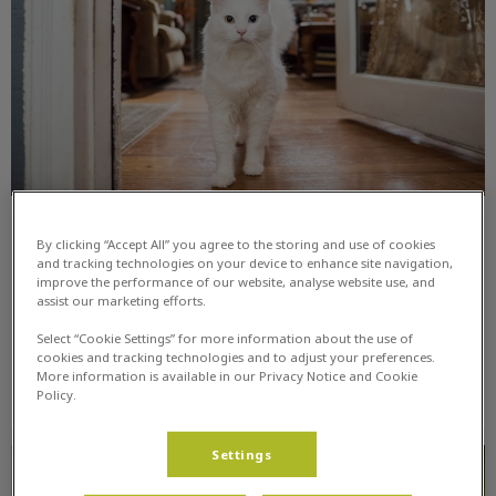
Verzekering
By clicking “Accept All” you agree to the storing and use of cookies
and tracking technologies on your device to enhance site navigation,
improve the performance of our website, analyse website use, and
Dit zijn betrouwbare websites waar je een
assist our marketing efforts.
dierenverzekering kunt afsluiten.
Select “Cookie Settings” for more information about the use of
cookies and tracking technologies and to adjust your preferences.
Lees hier meer over
More information is available in our Privacy Notice and Cookie
Policy.
Bescherm je konijn voor warmere dagen
Settings