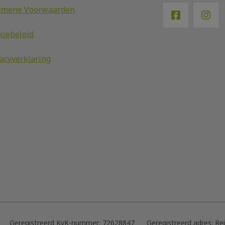
emene Voorwaarden
kiebeleid
vacyverklaring
Geregistreerd KvK-nummer:
72628847
Geregistreerd adres:
Re