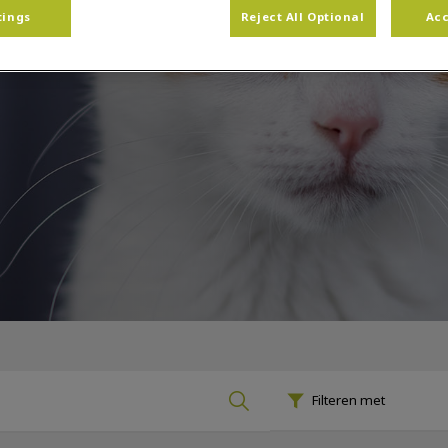
tings
Reject All Optional
Acc
Filteren met