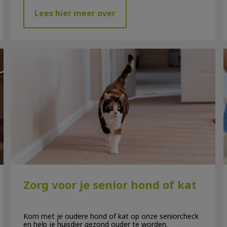
Lees hier meer over
Zorg voor je senior hond of kat
Zorg voor je senior hond of kat
Kom met je oudere hond of kat op onze seniorcheck
en help je huisdier gezond ouder te worden.