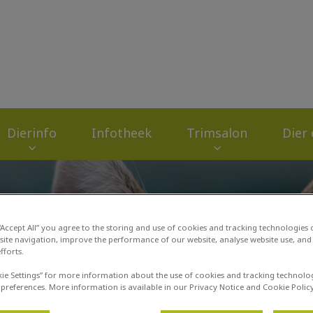
zondheidscentrum De Limes
Dierinfo
Infotheek
Trimsalon
Dier
 “Accept All” you agree to the storing and use of cookies and tracking technologies
site navigation, improve the performance of our website, analyse website use, and 
fforts.
kie Settings” for more information about the use of cookies and tracking technolo
 preferences. More information is available in our Privacy Notice and Cookie Policy