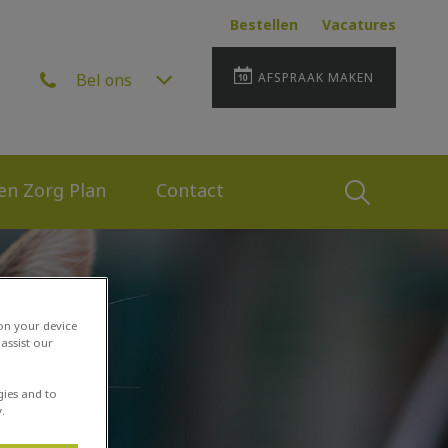
Bestellen
Vacatures
Bel ons
AFSPRAAK MAKEN
 en Zorg Plan
Contact
Zoek
Zoek
 on your device
assist our
gies and to
.