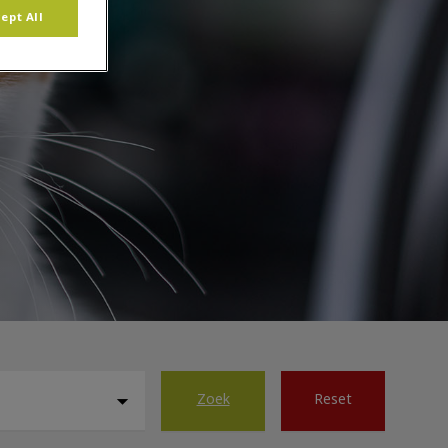
ept All
Zoek
Reset