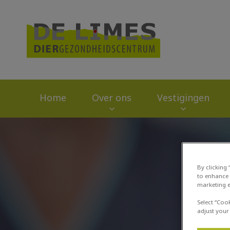
Homepage Dierge
Home
Over ons
Vestigingen
Zoek
By clicking
to enhance 
marketing e
Select “Coo
adjust your