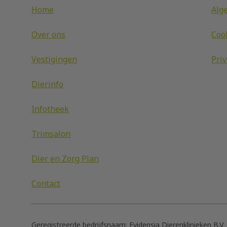
Home
Alg
Over ons
Coo
Vestigingen
Pri
Dierinfo
Infotheek
Trimsalon
Dier en Zorg Plan
Contact
Geregistreerde bedrijfsnaam:
Evidensia Dierenklinieken B.V.