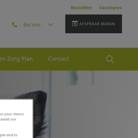
Bestellen
Vacatures
Bel ons
AFSPRAAK MAKEN
 en Zorg Plan
Contact
Zoek
Zoek
 on your device
assist our
gies and to