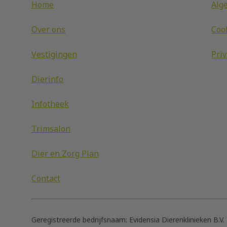
Home
Alg
Over ons
Coo
Vestigingen
Pri
Dierinfo
Infotheek
Trimsalon
Dier en Zorg Plan
Contact
Geregistreerde bedrijfsnaam:
Evidensia Dierenklinieken B.V.