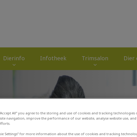
zondheidscentrum De Limes
Dierinfo
Infotheek
Trimsalon
Dier
 “Accept All” you agree to the storing and use of cookies and tracking technologies
site navigation, improve the performance of our website, analyse website use, and 
fforts.
kie Settings” for more information about the use of cookies and tracking technolo