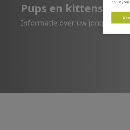
adjust your
Pups en kittens
Set
Informatie over uw jonge huisdi