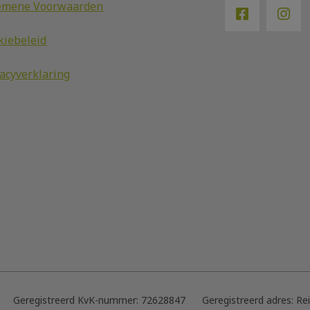
emene Voorwaarden
kiebeleid
vacyverklaring
Geregistreerd KvK-nummer:
72628847
Geregistreerd adres:
Re