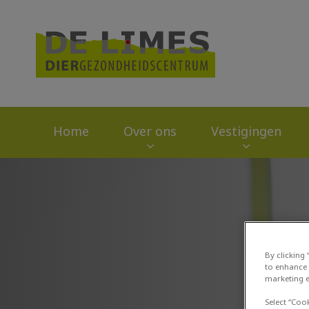
Homepage Dierge
Home
Over ons
Vestigingen
Zoek
By clicking
to enhance 
marketing e
Select “Coo