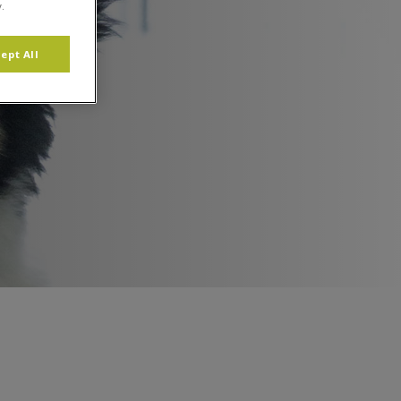
.
ept All